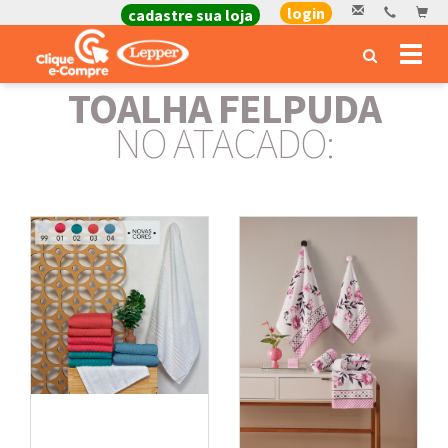
login
cadastre sua loja
Toggl
naviga
TOALHA FELPUDA
NO ATACADO: