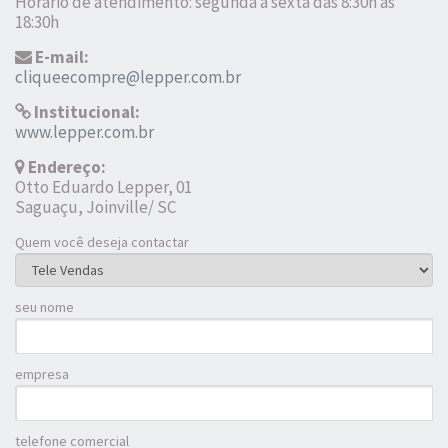
Horário de atendimento: segunda a sexta das 8:30h às
18:30h
E-mail:
cliqueecompre@lepper.com.br
Institucional:
www.lepper.com.br
Endereço:
Otto Eduardo Lepper, 01
Saguaçu, Joinville/ SC
Quem você deseja contactar
seu nome
empresa
telefone comercial