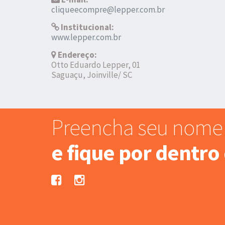
cliqueecompre@lepper.com.br
Institucional:
www.lepper.com.br
Endereço:
Otto Eduardo Lepper, 01
Saguaçu, Joinville/ SC
Preencha seu nome 
e fique por dentro