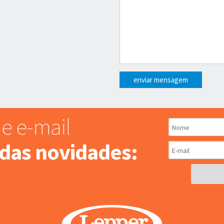
enviar mensagem
e e-mail
 das novidades: