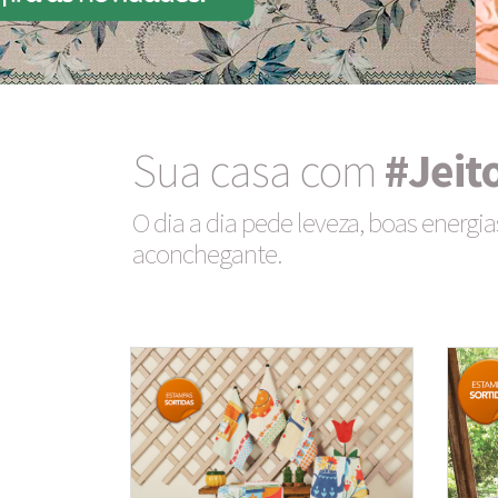
Sua casa com
#Jeit
O dia a dia pede leveza, boas energia
aconchegante.