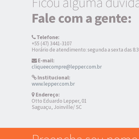
Ficou alguma dúvid
Fale com a gente:
Telefone:
+55 (47) 3441-3107
Horário de atendimento: segunda a sexta das 8:3
E-mail:
cliqueecompre@lepper.com.br
Institucional:
www.lepper.com.br
Endereço:
Otto Eduardo Lepper, 01
Saguaçu, Joinville/ SC